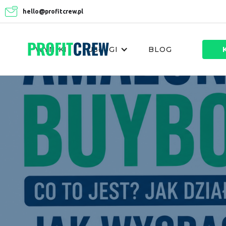
hello@profitcrew.pl
WYNIKI
USŁUGI
BLOG