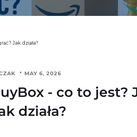
rać? Jak działa?
CZAK
MAY 6, 2026
*
yBox - co to jest? 
ak działa?