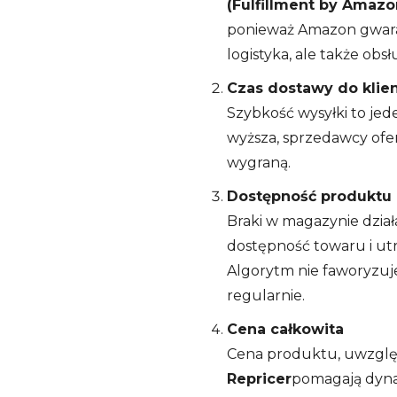
(Fulfillment by Amazo
ponieważ Amazon gwaran
logistyka, ale także obs
Czas dostawy do klie
Szybkość wysyłki to je
wyższa, sprzedawcy ofe
wygraną.
Dostępność produktu
Braki w magazynie dział
dostępność towaru i u
Algorytm nie faworyzuje
regularnie.
Cena całkowita
Cena produktu, uwzględn
Repricer
pomagają dyna