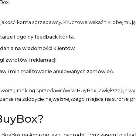
Box.
jakość konta sprzedawcy. Kluczowe wskaźniki obejmują
rze i ogólny feedback konta,
ania na wiadomości klientów,
i zwrotów i reklamacji,
aw i minimalizowanie anulowanych zamówień.
 tworzą ranking sprzedawców w BuyBox. Zwiększając wyda
zanse na zdobycie najważniejszego miejsca na stronie p
BuyBox?
 BuyBox na Amazon jako „nagrodę”, tymczasem to efek