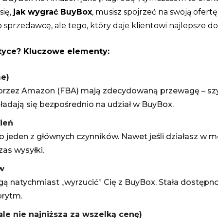
się,
jak wygrać BuyBox
, musisz spojrzeć na swoją ofe
o sprzedawcę, ale tego, który daje klientowi najlepsze
tyce? Kluczowe elementy:
me)
przez Amazon (FBA) mają zdecydowaną przewagę – szy
ładają się bezpośrednio na udział w BuyBox.
ień
o jeden z głównych czynników. Nawet jeśli działasz w 
as wysyłki.
w
natychmiast „wyrzucić” Cię z BuyBox. Stała dostępność
orytm.
le nie najniższa za wszelką cenę)