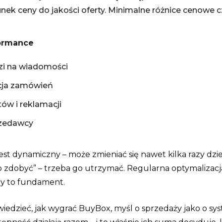
nek ceny do jakości oferty. Minimalne różnice cenowe c
formance
zi na wiadomości
cja zamówień
ów i reklamacji
zedawcy
est dynamiczny – może zmieniać się nawet kilka razy dz
o zdobyć” – trzeba go utrzymać. Regularna optymalizacja,
ny to fundament.
iedzieć, jak wygrać BuyBox, myśl o sprzedaży jako o sy