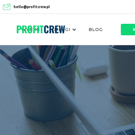
hello@profitcrew.pl
WYNIKI
USŁUGI
BLOG