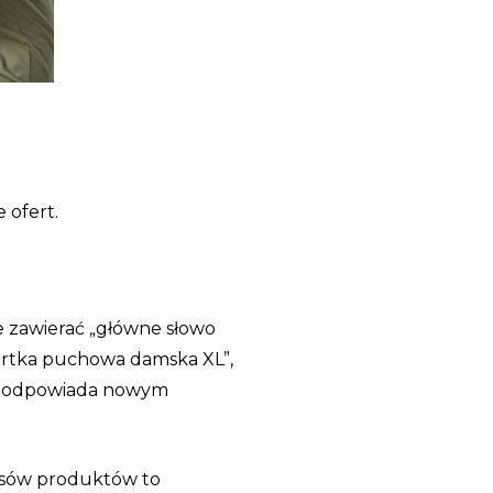
 ofert.
e zawierać „główne słowo
kurtka puchowa damska XL”,
 To odpowiada nowym
pisów produktów to