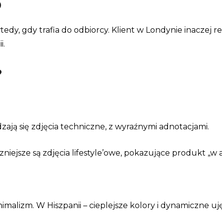
o
tedy, gdy trafia do odbiorcy. Klient w Londynie inaczej 
i.
?
ją się zdjęcia techniczne, z wyraźnymi adnotacjami.
niejsze są zdjęcia lifestyle’owe, pokazujące produkt „w ak
alizm. W Hiszpanii – cieplejsze kolory i dynamiczne uję