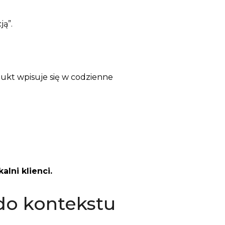
ją”.
odukt wpisuje się w codzienne
alni klienci.
 do kontekstu