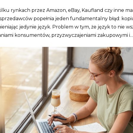
lku rynkach przez Amazon, eBay, Kaufland czy inne ma
 sprzedawców popełnia jeden fundamentalny błąd: kopiują
ieniając jedynie język. Problem w tym, że język to nie wsz
waniami konsumentów, przyzwyczajeniami zakupowymi i…