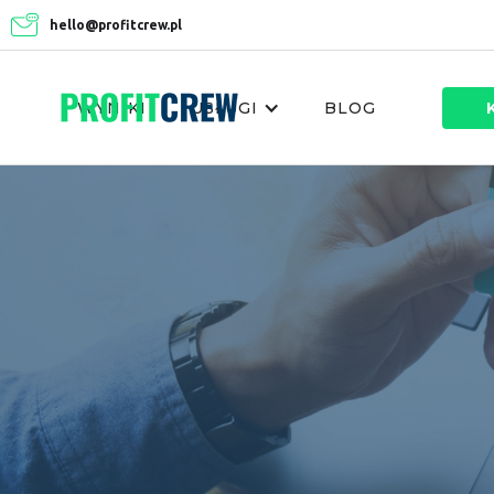
hello@profitcrew.pl
WYNIKI
USŁUGI
BLOG