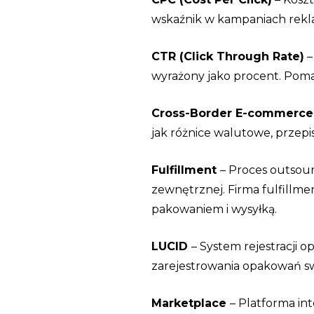
wskaźnik w kampaniach rekl
CTR (Click Through Rate)
–
wyrażony jako procent. Pomag
Cross-Border E-commerce
jak różnice walutowe, przepis
Fulfillment
– Proces outsour
zewnętrznej. Firma fulfillm
pakowaniem i wysyłką.
LUCID
– System rejestracji
zarejestrowania opakowań s
Marketplace
– Platforma in