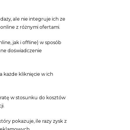
aży, ale nie integruje ich ze
online z różnymi ofertami.
ne, jak i offline) w sposób
ójne doświadczenie
każde kliknięcie w ich
stratę w stosunku do kosztów
i.
ry pokazuje, ile razy zysk z
 reklamowych.