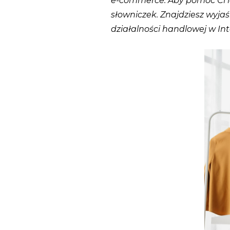
e-commerce. Aby pomóc Ci l
słowniczek. Znajdziesz wyjaś
działalności handlowej w Int