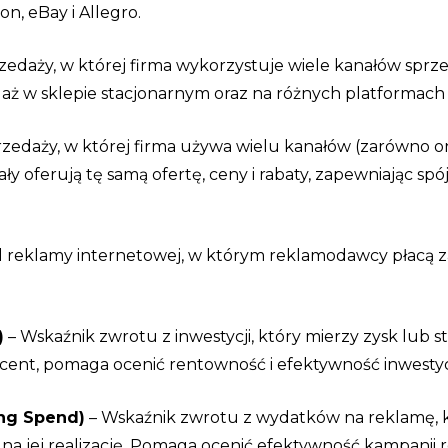
on, eBay i Allegro.
rzedaży, w której firma wykorzystuje wiele kanałów sprzed
aż w sklepie stacjonarnym oraz na różnych platformach 
rzedaży, w której firma używa wielu kanałów (zarówno onli
ły oferują tę samą ofertę, ceny i rabaty, zapewniając sp
 reklamy internetowej, w którym reklamodawcy płacą za 
)
– Wskaźnik zwrotu z inwestycji, który mierzy zysk lub 
ocent, pomaga ocenić rentowność i efektywność inwestycj
ing Spend)
– Wskaźnik zwrotu z wydatków na reklamę, któ
na jej realizację. Pomaga ocenić efektywność kampanii