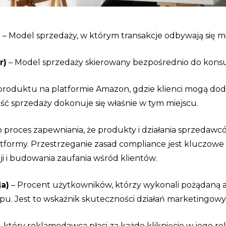
)
– Model sprzedaży, w którym transakcje odbywają się m
r)
– Model sprzedaży skierowany bezpośrednio do kon
 produktu na platformie Amazon, gdzie klienci mogą dod
ść sprzedaży dokonuje się właśnie w tym miejscu.
 proces zapewniania, że produkty i działania sprzedawc
atformy. Przestrzeganie zasad compliance jest kluczowe
ji i budowania zaufania wśród klientów.
a)
– Procent użytkowników, którzy wykonali pożądaną akc
u. Jest to wskaźnik skuteczności działań marketingowy
, który reklamodawca płaci za każde kliknięcie w jego rek