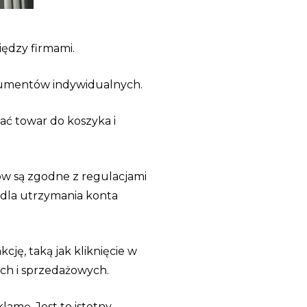
iędzy firmami.
sumentów indywidualnych.
ać towar do koszyka i
ów są zgodne z regulacjami
 dla utrzymania konta
ję, taką jak kliknięcie w
ch i sprzedażowych.
lamę. Jest to istotny