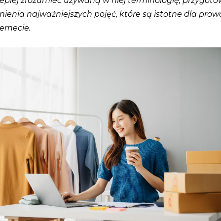
epiej zrozumieć używaną w niej terminologię, przygo
nienia najważniejszych pojęć, które są istotne dla prow
ernecie.