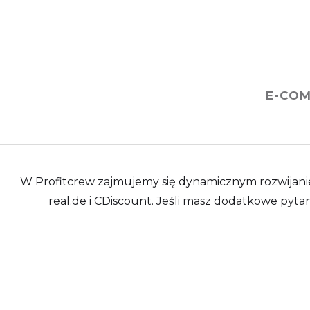
E-CO
W Profitcrew zajmujemy się dynamicznym rozwijanie
real.de i CDiscount. Jeśli masz dodatkowe pytan