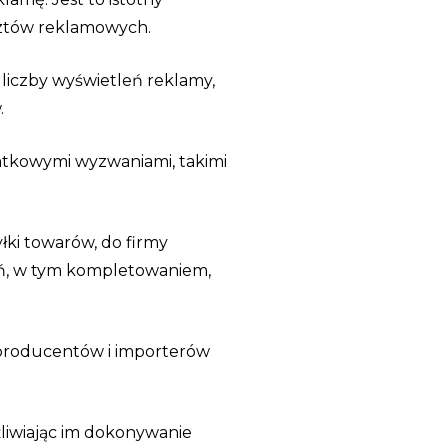
sztów reklamowych.
 liczby wyświetleń reklamy,
.
datkowymi wyzwaniami, takimi
łki towarów, do firmy
ień, w tym kompletowaniem,
 producentów i importerów
liwiając im dokonywanie