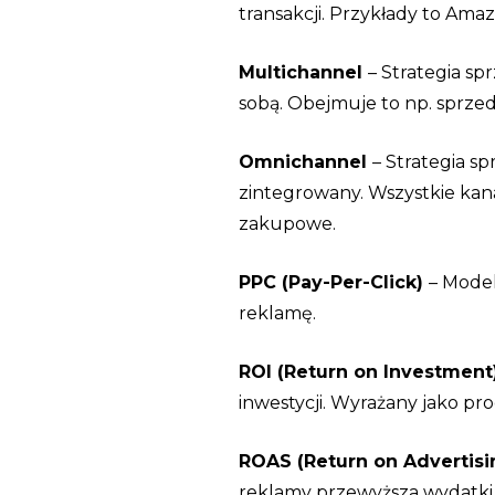
transakcji. Przykłady to Amaz
Multichannel
– Strategia sp
sobą. Obejmuje to np. sprzed
Omnichannel
– Strategia sp
zintegrowany. Wszystkie kana
zakupowe.
PPC (Pay-Per-Click)
– Model
reklamę.
ROI (Return on Investment
inwestycji. Wyrażany jako pr
ROAS (Return on Advertis
reklamy przewyższa wydatki 