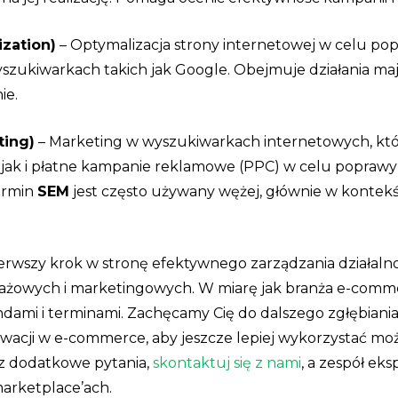
zation)
– Optymalizacja strony internetowej w celu pop
zukiwarkach takich jak Google. Obejmuje działania maj
ie.
ting)
– Marketing w wyszukiwarkach internetowych, kt
 jak i płatne kampanie reklamowe (PPC) w celu poprawy
ermin
SEM
jest często używany wężej, głównie w kontek
erwszy krok w stronę efektywnego zarządzania działalno
dażowych i marketingowych. W miarę jak branża e-comm
ndami i terminami. Zachęcamy Cię do dalszego zgłębiani
owacji w e-commerce, aby jeszcze lepiej wykorzystać możl
sz dodatkowe pytania,
skontaktuj się z nami
, a zespół ek
arketplace’ach.