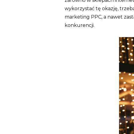
zarówno w sklepach interneto
wykorzystać tę okazję, trzeba
marketing PPC, a nawet zasta
konkurencji.