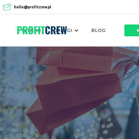
hello@profitcrew.pl
WYNIKI
USŁUGI
BLOG