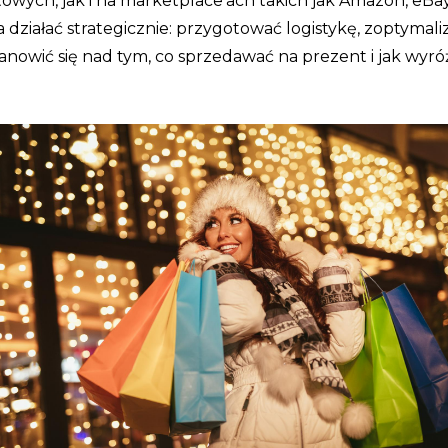
wych, jak i na marketplace’ach takich jak Amazon, eBay
 działać strategicznie: przygotować logistykę, zoptymali
nowić się nad tym, co sprzedawać na prezent i jak wyró