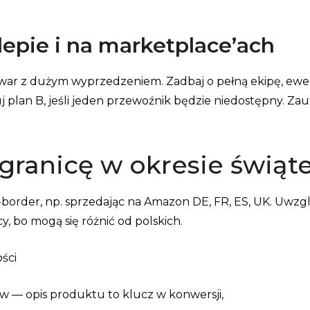
lepie i na marketplace’ach
ar z dużym wyprzedzeniem. Zadbaj o pełną ekipę, ewen
lan B, jeśli jeden przewoźnik będzie niedostępny. Zaut
 granicę w okresie świą
border, np. sprzedając na Amazon DE, FR, ES, UK. Uwzglę
y, bo mogą się różnić od polskich.
ści
ów — opis produktu to klucz w konwersji,