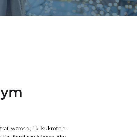
nym
afi wzrosnąć kilkukrotnie -