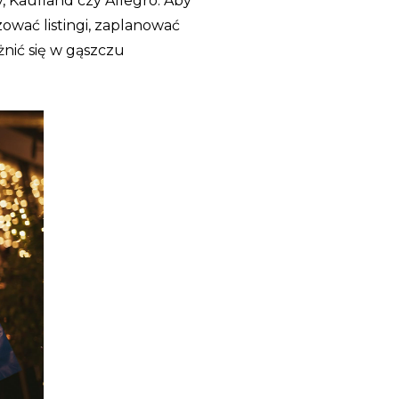
, Kaufland czy Allegro. Aby
zować listingi, zaplanować
żnić się w gąszczu