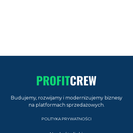
Wrocław
ADRES UK
Flat 6 Avon Lodge, 27 Manor Park Road,
Nuneaton, United Kingdom CV11 5HB
Budujemy, rozwijamy i modernizujemy biznesy
na platformach sprzedażowych.
POLITYKA PRYWATNOŚCI