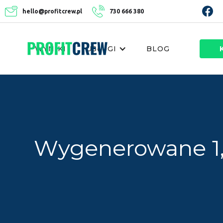
hello@profitcrew.pl
730 666 380
WYNIKI
USŁUGI
BLOG
Wygenerowane 1,1