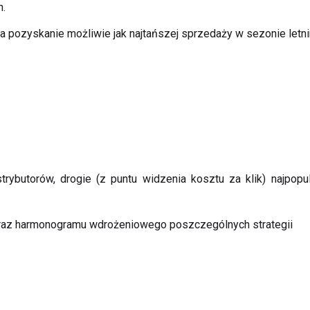
n.
 pozyskanie możliwie jak najtańszej sprzedaży w sezonie letn
strybutorów, drogie (z puntu widzenia kosztu za klik) najpop
i oraz harmonogramu wdrożeniowego poszczególnych strategii