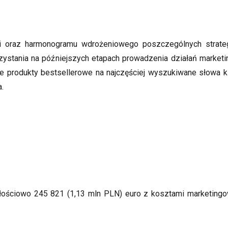
egii oraz harmonogramu wdrożeniowego poszczególnych strateg
ystania na późniejszych etapach prowadzenia działań marketin
ące produkty bestsellerowe na najczęściej wyszukiwane słowa 
a.
łościowo 245 821 (1,13 mln PLN) euro z kosztami marketing