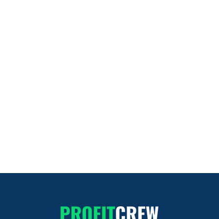
WSPÓŁPRACA
hello@profitcrew.pl
ADRES PL
Tadeusza Kościuszki 13/1B, 50-037
Wrocław
ADRES UK
Flat 6 Avon Lodge, 27 Manor Park Road,
Nuneaton, United Kingdom CV11 5HB