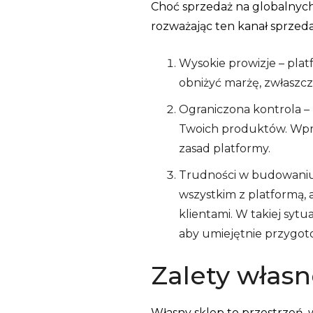
Choć sprzedaż na globalnych 
rozważając ten kanał sprzeda
Wysokie prowizje – pla
obniżyć marżę, zwłaszc
Ograniczona kontrola – 
Twoich produktów. Wpro
zasad platformy.
Trudności w budowaniu 
wszystkim z platformą, 
klientami. W takiej syt
aby umiejętnie przygot
Zalety włas
Własny sklep to przestrzeń, w