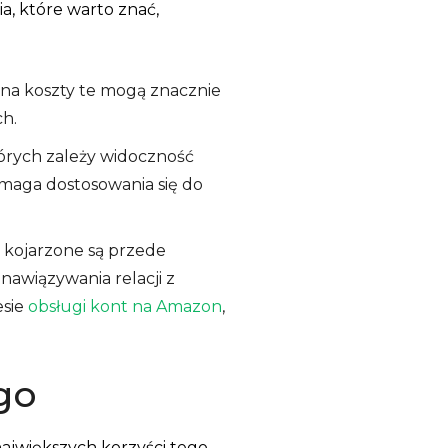
a, które warto znać,
ona koszty te mogą znacznie
h.
tórych zależy widoczność
maga dostosowania się do
 kojarzone są przede
nawiązywania relacji z
esie
obsługi kont na Amazon
,
go
największych korzyści tego