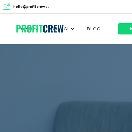
hello@profitcrew.pl
WYNIKI
USŁUGI
BLOG