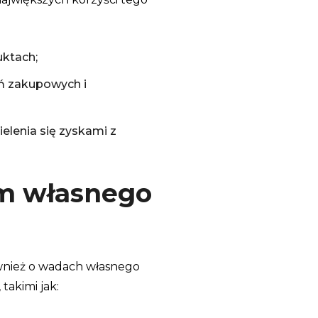
ktach;
eń zakupowych i
elenia się zyskami z
m własnego
wnież o wadach własnego
takimi jak: